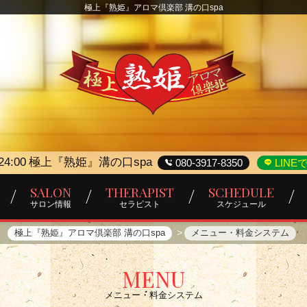
極上『熟姫』アロマ倶楽部 溝の口spa
24:00
極上『熟姫』溝の口spa
080-3917-8350
LINE
SALON
THERAPIST
SCHEDULE
サロン情報
セラピスト
スケジュール
極上『熟姫』アロマ倶楽部 溝の口spa
メニュー・料金システム
MENU
メニュー・料金システム