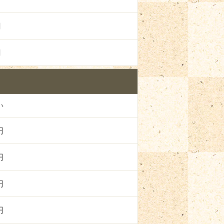
円
円
い
円
円
円
円