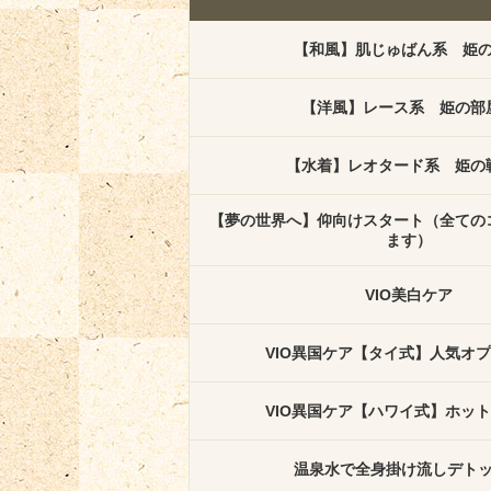
【和風】肌じゅばん系 姫
【洋風】レース系 姫の部
【水着】レオタード系 姫の
【夢の世界へ】仰向けスタート（全ての
ます）
VIO美白ケア
VIO異国ケア【タイ式】人気オ
VIO異国ケア【ハワイ式】ホッ
温泉水で全身掛け流しデト